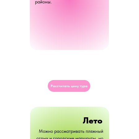
районы.
Рассчитать цену тура
Лето
Можно рассматривать пляжный
отдых и городские маршруты, но