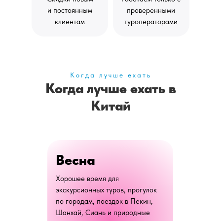
и постоянным
проверенными
клиентам
туроператорами
Когда лучше ехать
Когда лучше ехать в
Китай
Весна
Хорошее время для
экскурсионных туров, прогулок
по городам, поездок в Пекин,
Шанхай, Сиань и природные